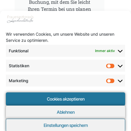
Buchung, mit dem Sie leicht
Ihren Termin bei uns planen
können.
Termine werden nur noch
Quartalsweise vergeben, d.h. es
Wir verwenden Cookies, um unsere Website und unseren
werden stufenweise neue
Service zu optimieren.
Termine freigeschaltet!
Funktional
Immer aktiv
Hier klicken
(Sie werden
Statistiken
weitergeleitet.)
Marketing
Cookies akzeptieren
Ablehnen
©COPYRIGHT 2020 BY HOMEPAGE-MANUFACTUR
BRAUNSCHWEIG
- WEBMASTER
Einstellungen speichern